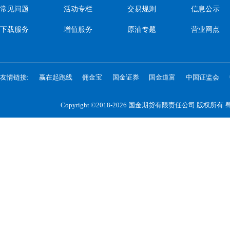
常见问题
活动专栏
交易规则
信息公示
下载服务
增值服务
原油专题
营业网点
友情链接:
赢在起跑线
佣金宝
国金证券
国金道富
中国证监会
Copyright ©2018-2026 国金期货有限责任公司 版权所有
蜀