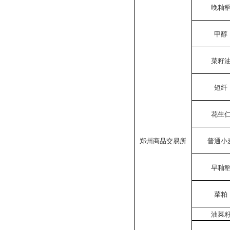
晚籼
甲醇
菜籽
短纤
花生
郑州商品交易所
普通小
早籼
菜粕
油菜