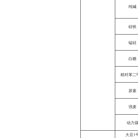
纯碱
硅铁
锰硅
白糖
精对苯二
尿素
强麦
动力
大豆1