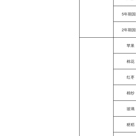
5年期
2年期
苹果
棉花
红枣
棉纱
玻璃
粳稻