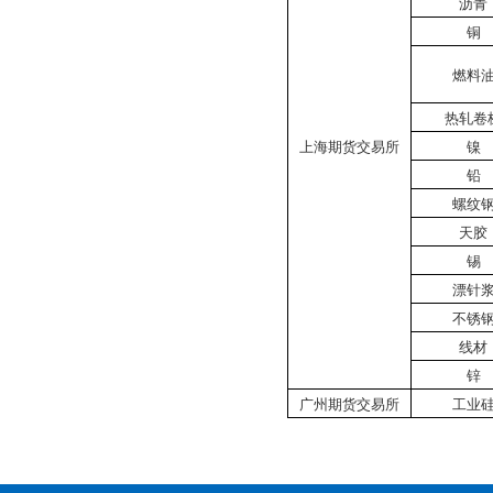
沥青
铜
燃料
热轧卷
上海期货交易所
镍
铅
螺纹
天胶
锡
漂针
不锈
线材
锌
广州期货交易所
工业