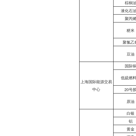
棕榈
液化石
聚丙
粳米
聚氯乙
豆油
国际
低硫燃
上海国际能源交易
中心
20号
原油
白银
铝
黄金