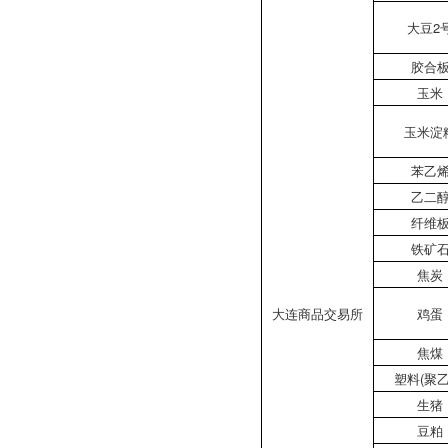
大豆2
胶合
玉米
玉米淀
苯乙
乙二
纤维
铁矿
焦炭
大连商品交易所
鸡蛋
焦煤
塑料(聚乙
生猪
豆粕