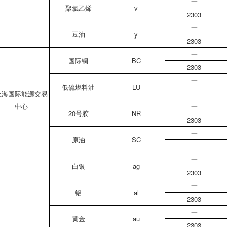
一
聚氯乙烯
v
2303
一
豆油
y
2303
一
国际铜
BC
2303
一
低硫燃料油
LU
上海国际能源交易
中心
一
20号胶
NR
2303
一
原油
SC
一
白银
ag
2303
一
铝
al
2303
一
黄金
au
2303