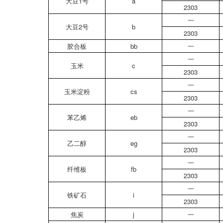
大豆1号
a
2303
一
大豆2号
b
2303
胶合板
bb
一
一
玉米
c
2303
一
玉米淀粉
cs
2303
一
苯乙烯
eb
2303
一
乙二醇
eg
2303
一
纤维板
fb
2303
一
铁矿石
i
2303
焦炭
j
一