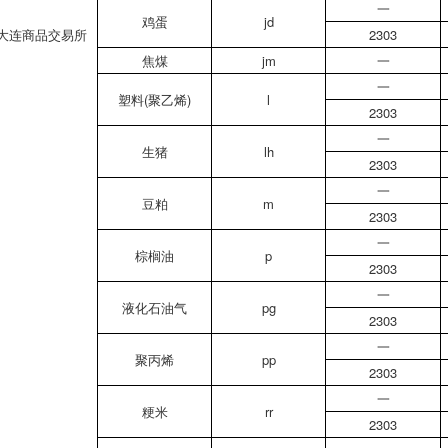
一
鸡蛋
jd
大连商品交易所
2303
焦煤
jm
一
一
塑料(聚乙烯)
l
2303
一
生猪
lh
2303
一
豆粕
m
2303
一
棕榈油
p
2303
一
液化石油气
pg
2303
一
聚丙烯
pp
2303
一
粳米
rr
2303