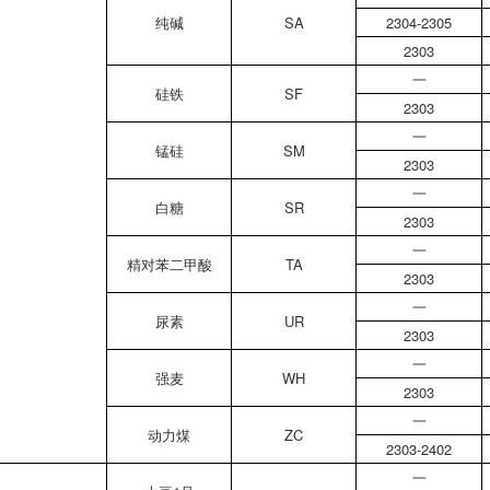
纯碱
SA
2304-2305
2303
一
硅铁
SF
2303
一
锰硅
SM
2303
一
白糖
SR
2303
一
精对苯二甲酸
TA
2303
一
尿素
UR
2303
一
强麦
WH
2303
一
动力煤
ZC
2303-2402
一