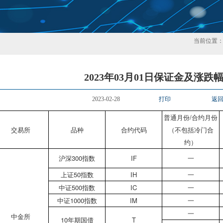
当前位置
2023年03月01日保证金及涨跌
2023-02-28
打印
返
普通月份/合约月份
交易所
品种
合约代码
（不包括冷门合
约）
沪深300指数
IF
一
上证50指数
IH
一
中证500指数
IC
一
中证1000指数
IM
一
一
中金所
10年期国债
T