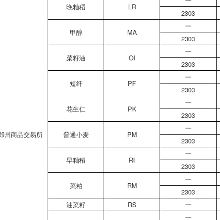
一
晚籼稻
LR
2303
一
甲醇
MA
2303
一
菜籽油
OI
2303
一
短纤
PF
2303
一
花生仁
PK
2303
一
郑州商品交易所
普通小麦
PM
2303
一
早籼稻
RI
2303
一
菜粕
RM
2303
油菜籽
RS
一
一