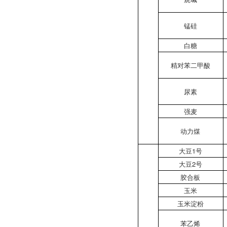
锰硅
白糖
精对苯二甲酸
尿素
强麦
动力煤
大豆1号
大豆2号
胶合板
玉米
玉米淀粉
苯乙烯