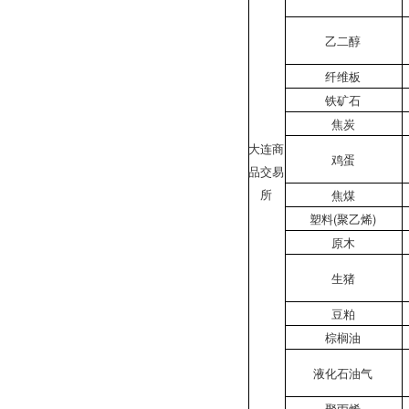
乙二醇
纤维板
铁矿石
焦炭
大连商
鸡蛋
品交易
所
焦煤
塑料(聚乙烯)
原木
生猪
豆粕
棕榈油
液化石油气
聚丙烯