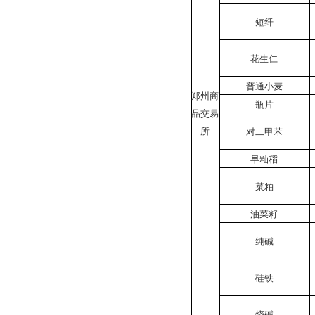
短纤
花生仁
普通小麦
郑州商
瓶片
品交易
所
对二甲苯
早籼稻
菜粕
油菜籽
纯碱
硅铁
烧碱