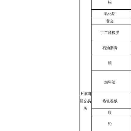
铝
氧化铝
黄金
丁二烯橡胶
石油沥青
铜
燃料油
上海期
货交易
热轧卷板
所
镍
铅