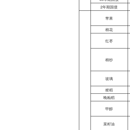
2年期国债
苹果
棉花
红枣
棉纱
玻璃
粳稻
晚籼稻
甲醇
菜籽油