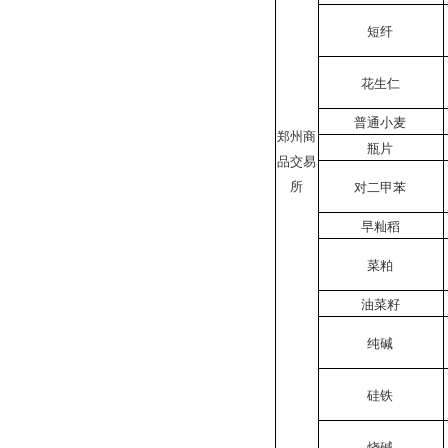
短纤
花生仁
普通小麦
郑州商
瓶片
品交易
所
对二甲苯
早籼稻
菜粕
油菜籽
纯碱
硅铁
烧碱