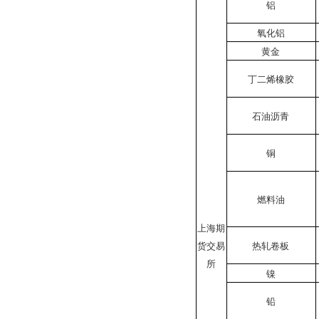
铝
氧化铝
黄金
丁二烯橡胶
石油沥青
铜
燃料油
上海期
货交易
热轧卷板
所
镍
铅