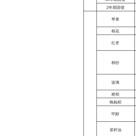
2年期国债
苹果
棉花
红枣
棉纱
玻璃
粳稻
晚籼稻
甲醇
菜籽油