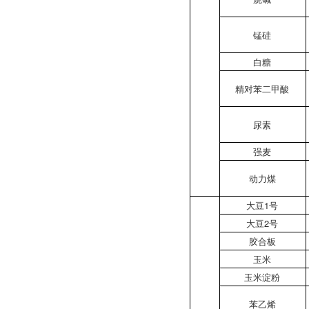
锰硅
白糖
精对苯二甲酸
尿素
强麦
动力煤
大豆1号
大豆2号
胶合板
玉米
玉米淀粉
苯乙烯