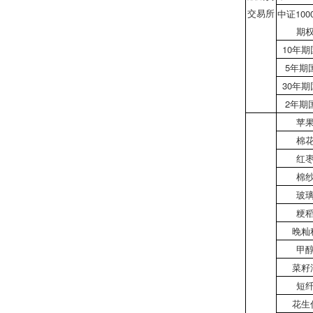
交易所
中证100
期
10年
5年期
30年
2年期
苹
棉
红
棉
玻
粳
晚籼
甲
菜籽
短
花生