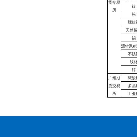
货交易
镍
所
铅
螺纹
天然
锡
漂针浆(
不锈
线
锌
碳酸
广州期
货交易
多晶
所
工业