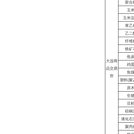
胶合
玉
玉米
苯乙
乙二
纤维
铁矿
焦
大连商
鸡
品交易
焦
所
塑料(聚
原
生
豆
棕榈
液化石
聚丙