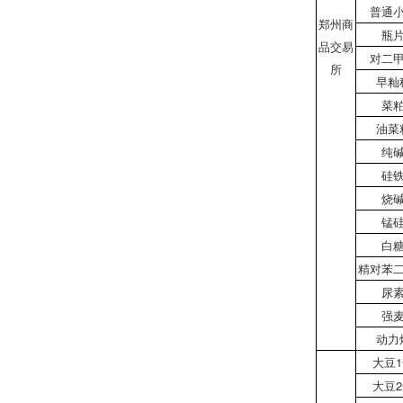
普通
郑州商
瓶
品交易
对二
所
早籼
菜
油菜
纯
硅
烧
锰
白
精对苯
尿
强
动力
大豆
大豆