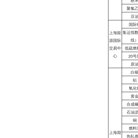
粳
聚氯
豆
国际
集运指
上海能
线
源国际
交易中
低硫燃
心
20号
原
白
铝
氧化
黄
合成
石油
铜
燃料
上海期
热轧