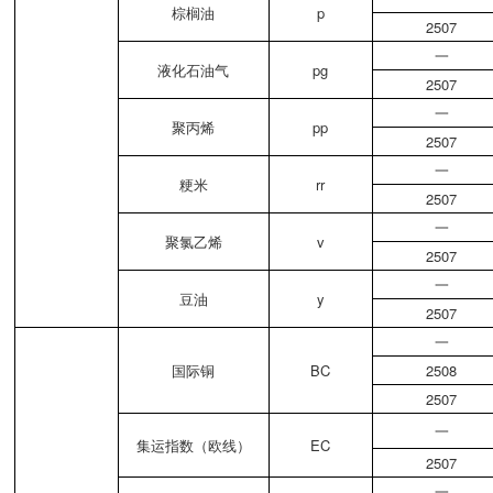
棕榈油
p
2507
一
液化石油气
pg
2507
一
聚丙烯
pp
2507
一
粳米
rr
2507
一
聚氯乙烯
v
2507
一
豆油
y
2507
一
国际铜
BC
2508
2507
一
集运指数（欧线）
EC
2507
一