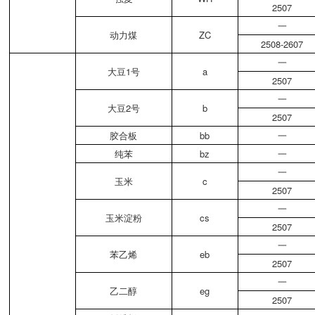
2507
一
动力煤
ZC
2508-2607
一
大豆1号
a
2507
一
大豆2号
b
2507
胶合板
bb
一
纯苯
bz
一
一
玉米
c
2507
一
玉米淀粉
cs
2507
一
苯乙烯
eb
2507
一
乙二醇
eg
2507