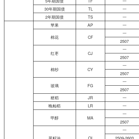
5年期国债
TF
一
30年期国债
TL
一
2年期国债
TS
一
苹果
AP
一
一
棉花
CF
2507
一
红枣
CJ
2507
一
棉纱
CY
2507
一
玻璃
FG
2507
粳稻
JR
一
晚籼稻
LR
一
一
甲醇
MA
2507
一
菜籽油
OI
2509-2603