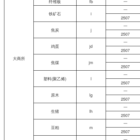
纤维板
fb
一
一
铁矿石
i
2507
一
焦炭
j
2507
一
鸡蛋
jd
2507
大商所
一
焦煤
jm
2507
一
塑料(聚乙烯)
l
2507
一
原木
lg
2507
一
生猪
lh
2507
一
豆粕
m
2507
一