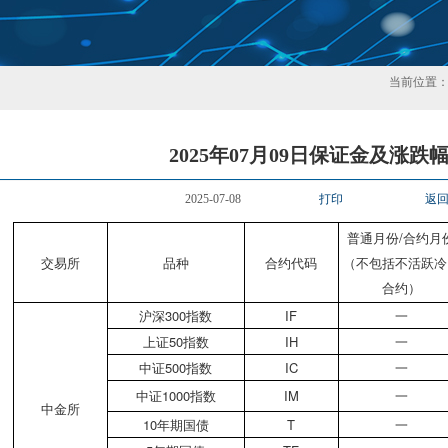
当前位置
2025年07月09日保证金及涨跌
2025-07-08
打印
返
普通月份/合约月
交易所
品种
合约代码
（不包括不活跃冷
合约）
沪深300指数
IF
一
上证50指数
IH
一
中证500指数
IC
一
中证1000指数
IM
一
中金所
10年期国债
T
一