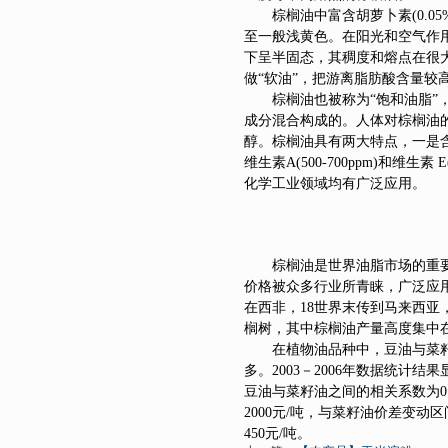
棕榈油中富含胡萝卜素(0.0
至一般浅黄色。在阳光和空气作
下呈半固态，其稠度和熔点在很
做“软油”，把游离脂肪酸含量较
棕榈油也被称为“饱和油脂”
成分混合构成的。人体对棕榈油
醇。棕榈油具有两大特点，一是
维生素A(500-700ppm)和维
化学工业领域均有广泛应用。
棕榈油是世界油脂市场的重
价格被众多行业所青睐，广泛应
在西非，18世界末传到马来西
榈树，其中棕榈油产量高度集中
在植物油品种中，豆油与菜
多。2003－2006年数据统计结
豆油与菜籽油之间的相关系数为0.9
2000元/吨，与菜籽油价差变动区
450元/吨。