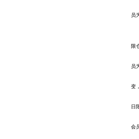
员
限
员
变
日
会