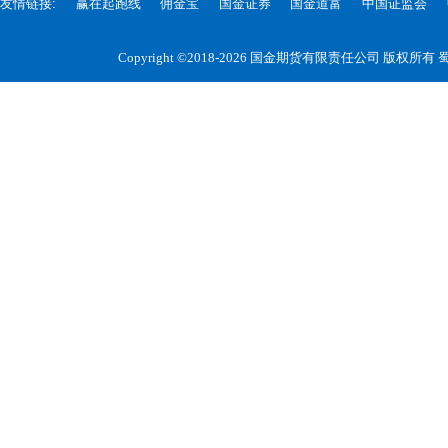
友情链接:
赢在起跑线
佣金宝
国金证券
国金道富
中国证监会
Copyright ©2018-2026 国金期货有限责任公司 版权所有
蜀