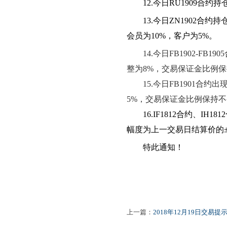
1
2
.今日RU1909合
1
3
.
今日
ZN1902合约
会员为10%，客户为5%。
1
4
.今日
FB1902-FB1905
整
为
8
%
，
交易保证金比例
保
1
5
.今日
FB1901
合约出
5
%
，
交易保证金比例
保持不
1
6
.IF1812合约、IH
幅度为上一交易日结算价的±
特此通知！
2018年1
上一篇：
2018年12月19日交易提