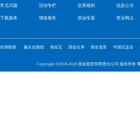
常见问题
活动专栏
交易规则
信息公示
下载服务
增值服务
原油专题
营业网点
友情链接:
赢在起跑线
佣金宝
国金证券
国金道富
中国证监会
Copyright ©2018-2026 国金期货有限责任公司 版权所有
蜀