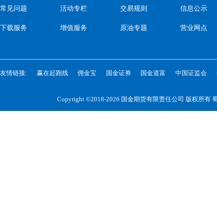
常见问题
活动专栏
交易规则
信息公示
下载服务
增值服务
原油专题
营业网点
友情链接:
赢在起跑线
佣金宝
国金证券
国金道富
中国证监会
Copyright ©2018-2026 国金期货有限责任公司 版权所有
蜀