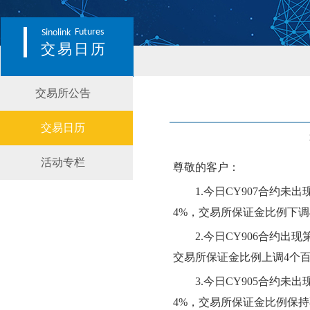
Futures
Sinolink
交易日历
交易所公告
交易日历
活动专栏
尊敬的客户：
1.今日CY907合约
未
出
4
%，交易所保证金比例
下
调
2.今日CY90
6
合约出现
交易所保证金比例
上调
4个
3
.今日CY90
5
合约
未
出
4
%，交易所保证金比例
保持