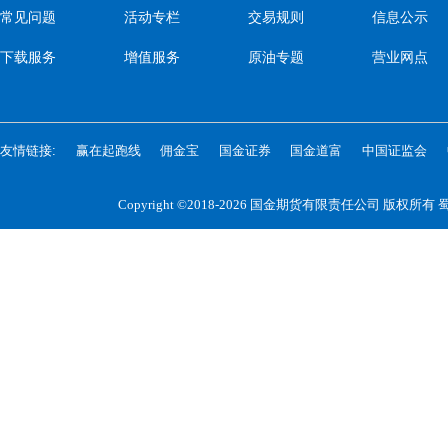
常见问题
活动专栏
交易规则
信息公示
下载服务
增值服务
原油专题
营业网点
友情链接:
赢在起跑线
佣金宝
国金证券
国金道富
中国证监会
Copyright ©2018-2026 国金期货有限责任公司 版权所有
蜀