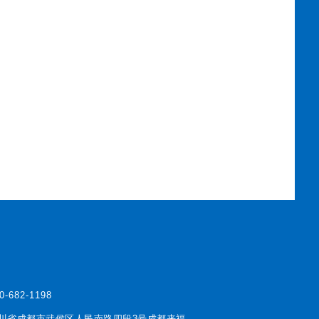
0-682-1198
川省成都市武侯区人民南路四段3号成都来福