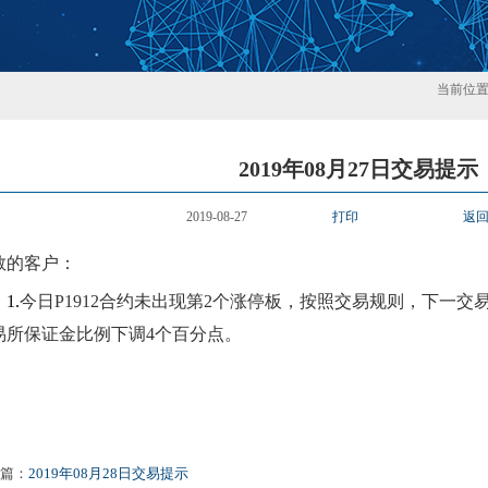
当前位
2019年08月27日交易提示
2019-08-27
打印
返
敬的客户：
1
.
今日
P1912
合约
未
出现第
2
个
涨
停板，按照交易规则，下一交
易所保证金比例
下
调
4
个百分点。
篇：
2019年08月28日交易提示