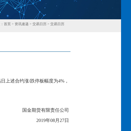
置：
首页
>
资讯速递
>
交易日历
>
交易日历
回
易日上述合约涨
/跌停板幅度为
4
%，
国金期货有限责任公司
2019年
08
月
27
日