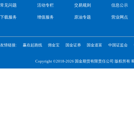
常见问题
活动专栏
交易规则
信息公示
下载服务
增值服务
原油专题
营业网点
友情链接:
赢在起跑线
佣金宝
国金证券
国金道富
中国证监会
Copyright ©2018-2026 国金期货有限责任公司 版权所有
蜀