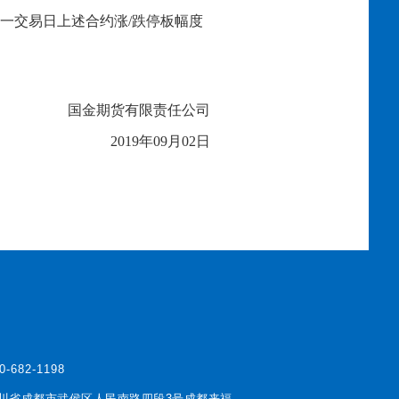
一交易日上述合约涨
/跌停板幅度
国金期货有限责任公司
2019年
09
月
02
日
0-682-1198
川省成都市武侯区人民南路四段3号成都来福