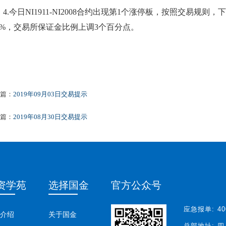
4.
今日
NI1911-NI2008
合约出现第
1个
涨
停板，按照交易规则，下
%，交易所保证金比例上调
3
个百分点。
篇：
2019年09月03日交易提示
篇：
2019年08月30日交易提示
资学苑
选择国金
官方公众号
应急报单:
40
介绍
关于国金
总部地址:
四