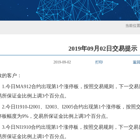
当前位
2019年09月02日交易提示
2019-09-02
打印
返
敬的客户：
1.
今日
MA912
合约出现第
1个
涨
停板，按照交易规则，下一交易
易所保证金比例上调
3
个百分点。
2.
今日
I1910-I2001、I2003、I2005
合约出现第
1个
涨
停板，按照
停板幅度为
9
%，交易所保证金比例上调
3
个百分点。
3.
今日
NI1910
合约出现第
1个
涨
停板，按照交易规则，下一交易
易所保证金比例上调
1
个百分点。