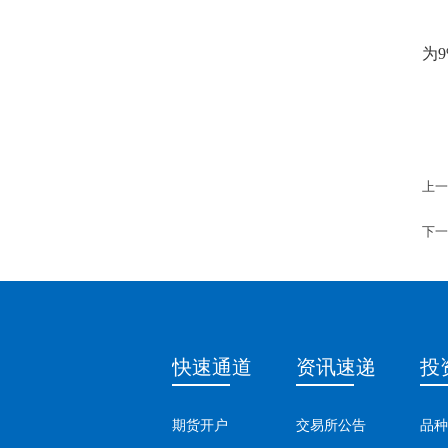
为
9
上一
下一
快速通道
资讯速递
投
期货开户
交易所公告
品种