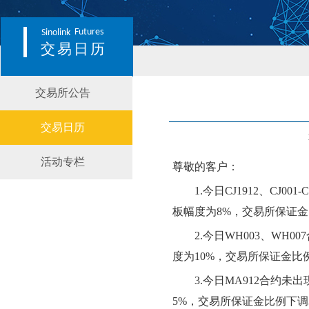
Futures
Sinolink
交易日历
交易所公告
交易日历
活动专栏
尊敬的客户：
1.
今日
CJ1912、CJ001-C
板幅度为
8
%，交易所保证金
2.
今日
WH003、WH007
度为
10
%，交易所保证金比
3.
今日
MA912
合约
未
出
5
%，交易所保证金比例
下
调