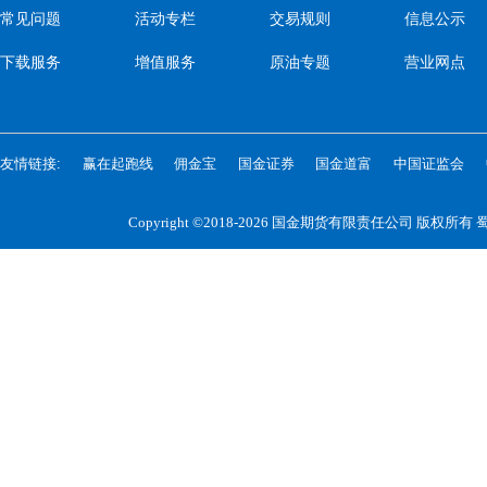
常见问题
活动专栏
交易规则
信息公示
下载服务
增值服务
原油专题
营业网点
友情链接:
赢在起跑线
佣金宝
国金证券
国金道富
中国证监会
Copyright ©2018-2026 国金期货有限责任公司 版权所有
蜀