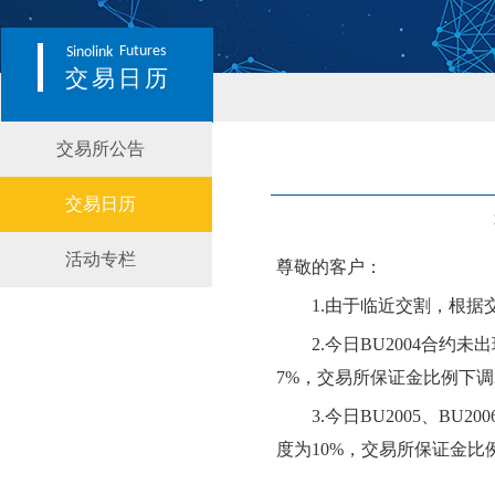
Futures
Sinolink
交易日历
交易所公告
交易日历
活动专栏
尊敬的客户：
1
.由于临近交割，
根据
2.
今日
BU
2004合约
未
出
7
%，交易所保证金比例
下
调
3.
今日
BU
200
5、BU200
度为
10
%，交易所保证金比