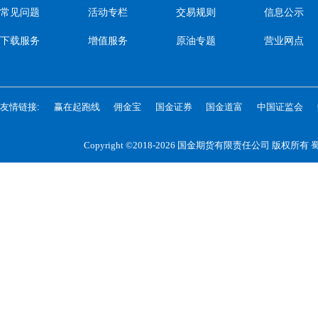
常见问题
活动专栏
交易规则
信息公示
下载服务
增值服务
原油专题
营业网点
友情链接:
赢在起跑线
佣金宝
国金证券
国金道富
中国证监会
Copyright ©2018-2026 国金期货有限责任公司 版权所有
蜀