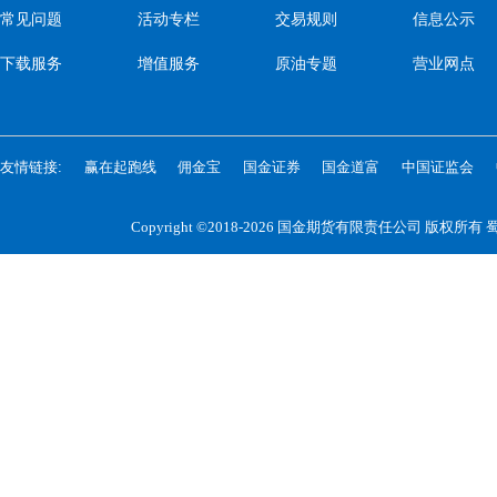
常见问题
活动专栏
交易规则
信息公示
下载服务
增值服务
原油专题
营业网点
友情链接:
赢在起跑线
佣金宝
国金证券
国金道富
中国证监会
Copyright ©2018-2026 国金期货有限责任公司 版权所有
蜀