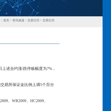
置：
首页
>
资讯速递
>
交易日历
>
交易日历
回
日上述合约涨
/跌停板幅度为
7
%，
约交易所保证金比例上调
5个百分
2
009
、
WR2
009
、
HC2
009
、