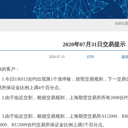
当前位
2020年07月31日交易提示
2020-07-31
打印
返
敬的客户：
1.
今日
UR012
合约出现第
1
个
涨
停板，按照交易规则，下一交易
易所保证金比例
上
调
4
个百分点。
2.
由于临近交割，根据交易规则，上海期货交易所所有
2
008
合
。
3.
由于临近交割，根据交易规则，上海期货交易所
AU2
009
、
RB
009、
RU2009
合约交易所保证金比例上调
2
个百分点。