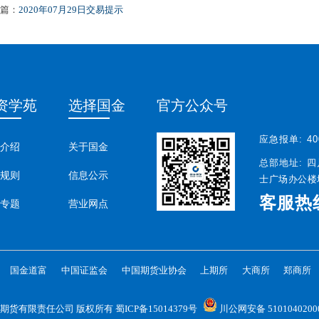
篇：
2020年07月29日交易提示
资学苑
选择国金
官方公众号
应急报单:
40
介绍
关于国金
总部地址:
四
规则
信息公示
士广场办公楼塔
客服热
专题
营业网点
国金道富
中国证监会
中国期货业协会
上期所
大商所
郑商所
026 国金期货有限责任公司 版权所有
蜀ICP备15014379号
川公网安备 5101040200