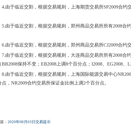
4.
由于临近交割，根据交易规则，上海期货交易所
SP2
009
合约
。
5.
由于临近交割，根据交易规则，郑州商品交易所所有
2
008
合
。
6.
由于临近交割，根据交易规则，郑州商品交易所
CJ2
009
合约
7.
由于临近交割，根据交易规则，大连商品交易所所有
2
008
合
BB2
008
保持不变；
EB2
008
上调
8个百分点；
I2008、
EG2
008
、
L
8.
由于临近交割，根据交易规则，上海国际能源交易中心
NR2
0
分点
，
NR2
00
9
合约交易所保证金比例上调
2
个百分点
。
篇：
2020年08月03日交易提示