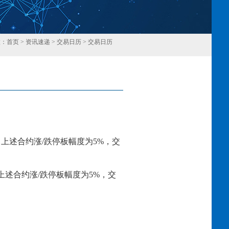
置：
首页
>
资讯速递
>
交易日历
>
交易日历
回
日上述合约涨
/跌停板幅度为
5
%，交
上述合约涨
/跌停板幅度为
5
%，交