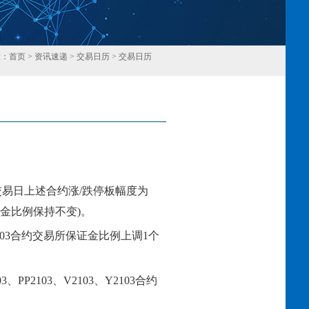
置：
首页
>
资讯速递
>
交易日历
>
交易日历
回
交易日上述合约涨
/跌停板幅度为
证金比例保持不变)。
03
合约交易所保证金比例上调
1
个
03、PP2103、V2103
、
Y2103
合约