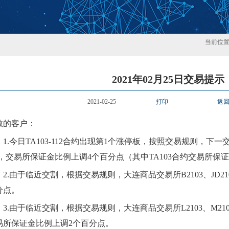
当前位
2021年02月25日交易提示
2021-02-25
打印
返
敬的客户：
1
.
今日
TA103-112
合约出现第
1
个
涨
停板，按照交易规则，下一
，交易所保证金比例
上
调
4
个百分点
（
其中
TA103合约交易所保
2
.由于临近交割，根据交易规则，
大连
商品交易所
B2103、JD21
分点。
3
.由于临近交割，根据交易规则，
大连
商品交易所
L2103、M21
易所保证金比例上调
2
个百分点。