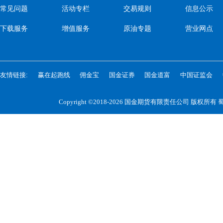
常见问题
活动专栏
交易规则
信息公示
下载服务
增值服务
原油专题
营业网点
友情链接:
赢在起跑线
佣金宝
国金证券
国金道富
中国证监会
Copyright ©2018-2026 国金期货有限责任公司 版权所有
蜀