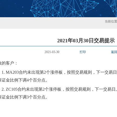
当前位
2021年03月30日交易提示
2021-03-30
打印
返
敬的客户：
1.
MA203
合约
未
出现第
2
个
涨
停板，按照交易规则，下一交易日
保证金比例
下调
4个百分点
。
2.
ZC105
合约
未
出现第
2
个
涨
停板，按照交易规则，下一交易日
保证金比例
下调
3个百分点
。