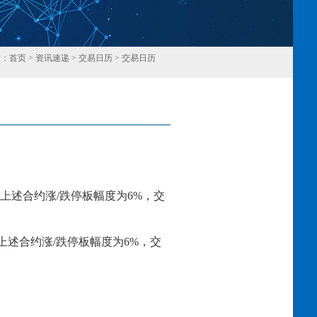
置：
首页
>
资讯速递
>
交易日历
>
交易日历
回
上述合约涨
/跌停板幅度为
6
%，交
上述合约涨
/跌停板幅度为
6
%，交