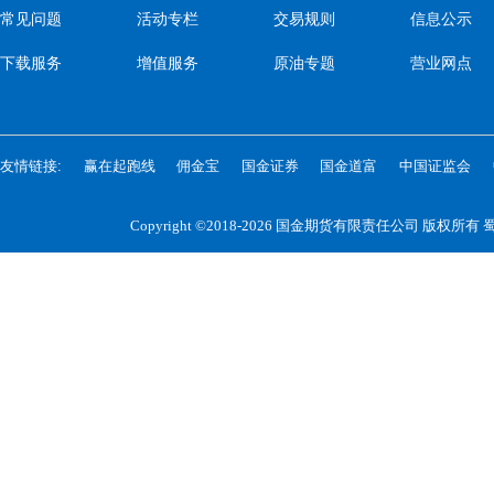
常见问题
活动专栏
交易规则
信息公示
下载服务
增值服务
原油专题
营业网点
友情链接:
赢在起跑线
佣金宝
国金证券
国金道富
中国证监会
Copyright ©2018-2026 国金期货有限责任公司 版权所有
蜀