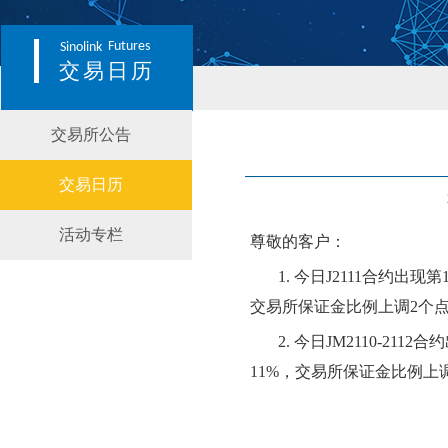
Futures
Sinolink
交易日历
交易所公告
交易日历
活动专栏
尊敬的客户：
1.
今日
J211
1
合约
出现第
交易所保证金比例
上
调
2个
2.
今日
JM211
0-2112
合约
11
%，交易所保证金比例
上