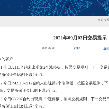
当前位
2021年09月03日交易提示
2021-09-03
打印
返
敬的客户：
1.
今日
J2111合约
未
出现第
2
个涨停板，按照交易规则，下一交易
易所保证金比例
下
调
2个点。
2.今日JM2110-2112合约
未
出现第
2
个涨停板，按照交易规则，下
%，交易所保证金比例
下
调
2个点。
3.
今日
CY207
合约出现第
1
个涨停板，按照交易规则，下一交易
易所保证金比例
上
调
4
个点。