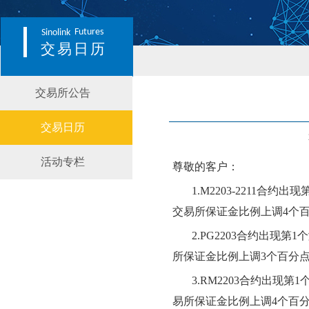
Futures
Sinolink
交易日历
交易所公告
交易日历
活动专栏
尊敬的客户：
1.
M2203-2211
合约出现
交易
所
保证金比例
上调
4个
2.
PG2203
合约出现第
1个
所
保证金比例
上调
3个百分
3.
RM
2203
合约出现第
1
易
所
保证金比例
上调
4
个百