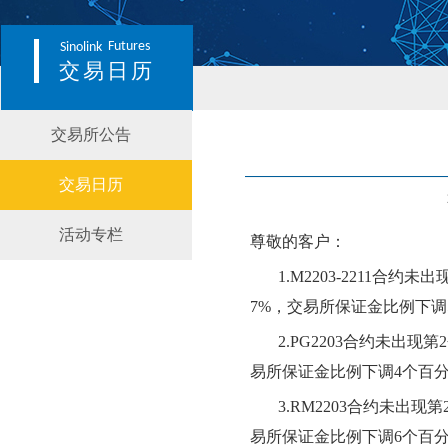
Futures
Sinolink
交易日历
交易所公告
交易日历
活动专栏
尊敬的客户：
1.
M2203-2211
合约
未出
7
%，交易
所
保证金比例
下
调
2.
PG2203
合约
未出现第
易
所
保证金比例
下
调
4
个百
3.
RM
2203
合约
未出现第
易
所
保证金比例
下
调
6
个百