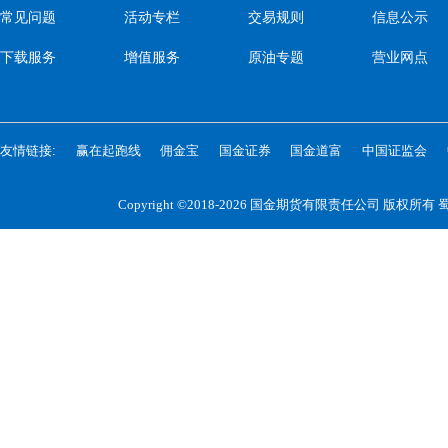
常见问题
活动专栏
交易规则
信息公示
下载服务
增值服务
原油专题
营业网点
友情链接:
赢在起跑线
佣金宝
国金证券
国金道富
中国证监会
Copyright ©2018-2026 国金期货有限责任公司 版权所有
蜀