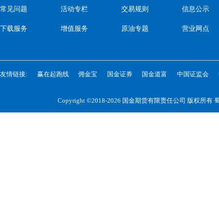
常见问题
活动专栏
交易规则
信息公示
下载服务
增值服务
原油专题
营业网点
友情链接:
赢在起跑线
佣金宝
国金证券
国金道富
中国证监会
Copyright ©2018-2026 国金期货有限责任公司 版权所有
蜀