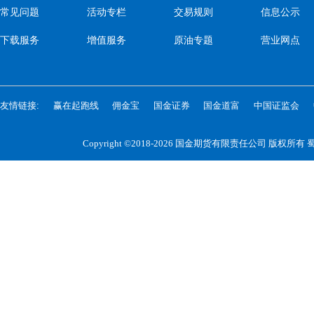
常见问题
活动专栏
交易规则
信息公示
下载服务
增值服务
原油专题
营业网点
友情链接:
赢在起跑线
佣金宝
国金证券
国金道富
中国证监会
Copyright ©2018-2026 国金期货有限责任公司 版权所有
蜀