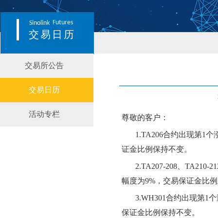
Futures
Sinolink
交易日历
交易所公告
交易日历
活动专栏
尊敬的客户：
1.
TA206
合约出现第
1
个
证金比例
保持不变
。
2.
TA207-208、TA210-21
幅度为
9
%，交易保证金比例
3.
WH301
合约出现第
1
个
保证金比例
保持不变
。