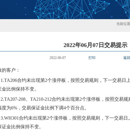
当前位
2022年06月07日交易提示
2022-06-07
打印
返
敬的客户：
1.
TA206
合约
未出现第
2个涨
停板，按照交易规则，下一交易日
证金比例
保持不变
。
2.
TA207-208、TA210-212
合约
未出现第
2个涨
停板，按照交易规
幅度为
6
%，交易保证金比例
下调
4个百分点
。
3.
WH301
合约
未出现第
2个涨
停板，按照交易规则，下一交易日
保证金比例
保持不变
。