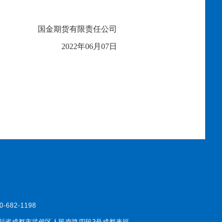
国金期货有限责任公司
20
22
年
06
月
07
日
0-682-1198
川省成都市武侯区人民南路四段3号成都来福