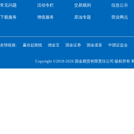
常见问题
活动专栏
交易规则
信息公示
下载服务
增值服务
原油专题
营业网点
友情链接:
赢在起跑线
佣金宝
国金证券
国金道富
中国证监会
Copyright ©2018-2026 国金期货有限责任公司 版权所有
蜀