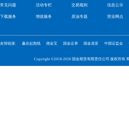
常见问题
活动专栏
交易规则
信息公示
下载服务
增值服务
原油专题
营业网点
友情链接:
赢在起跑线
佣金宝
国金证券
国金道富
中国证监会
Copyright ©2018-2026 国金期货有限责任公司 版权所有
蜀