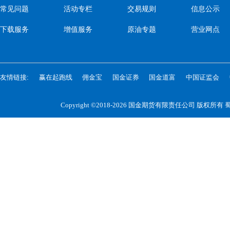
常见问题
活动专栏
交易规则
信息公示
下载服务
增值服务
原油专题
营业网点
友情链接:
赢在起跑线
佣金宝
国金证券
国金道富
中国证监会
Copyright ©2018-2026 国金期货有限责任公司 版权所有
蜀