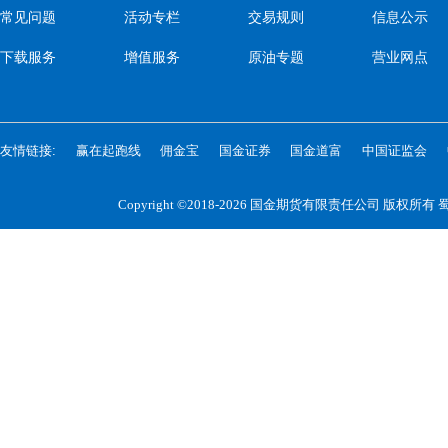
常见问题
活动专栏
交易规则
信息公示
下载服务
增值服务
原油专题
营业网点
友情链接:
赢在起跑线
佣金宝
国金证券
国金道富
中国证监会
Copyright ©2018-2026 国金期货有限责任公司 版权所有
蜀