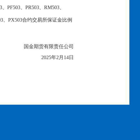
03、
PF
503
、
PR
503、
RM
503、
03
、
PX503
合约交易所保证金比例
国金期货有限责任公司
20
2
5
年
2
月
14
日