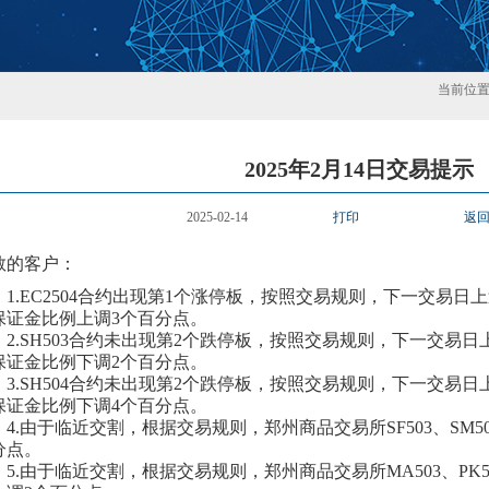
当前位
2025年2月14日交易提示
2025-02-14
打印
返
敬的客户：
1.
EC2504合约出现第1个涨停板，按照交易规则，下一交易日上
保证金比例
上
调
3
个百分点。
2.
SH503合约
未
出现第
2
个跌停板，按照交易规则，下一交易日
保证金比例
下
调
2
个百分点。
3.
SH504合约
未
出现第
2
个跌停板，按照交易规则，下一交易日
保证金比例
下
调
4个百分点。
4.
由于临近交割，根据交易规则，郑州商品交易所
SF
503
、
SM
5
分点。
5.
由于临近交割，根据交易规则，郑州商品交易所
MA
503
、
PK