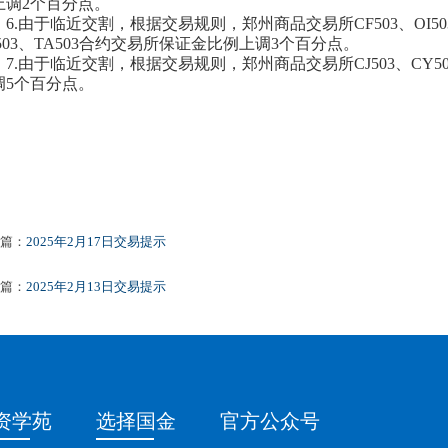
上调
2个百分点。
6.
由于临近交割，根据交易规则，郑州商品交易所
CF
503、
OI
5
503、
TA
503
合约交易所保证金比例上调
3个百分点。
7.
由于临近交割，根据交易规则，郑州商品交易所
C
J
503
、
CY
5
调
5个百分点。
篇：
2025年2月17日交易提示
篇：
2025年2月13日交易提示
资学苑
选择国金
官方公众号