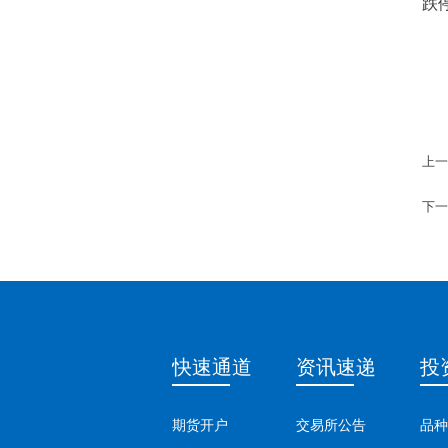
跌
上一
下一
快速通道
资讯速递
投
期货开户
交易所公告
品种