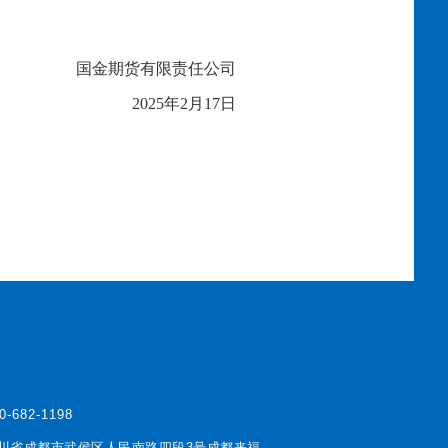
国金期货有限责任公司
20
2
5
年
2
月
17
日
0-682-1198
川省成都市武侯区人民南路四段3号成都来福