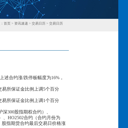
置：
首页
>
资讯速递
>
交易日历
>
交易日历
回
上述合约涨
/跌停板幅度为1
6
%，
交易所保证金比例上调
5个百分
交易所保证金比例上调
1
个百分
2月的沪深300股指期权合约）、
约）、HO2502合约（合约月份为
1日。股指期货合约最后交易日价格涨