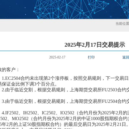
当前位
2025年2月17日交易提示
2025-02-17
打印
返
敬的客户：
1.
EC2504合约
未
出现第
2
个涨停板，按照交易规则，下一交易日
易保证金比例
下
调
3个百分点。
2.
由于临近交割，根据交易规则，
上海期货交易所
FU250
3
合约
。
3.
由于临近交割，根据交易规则，
上海期货交易所
FU250
4
合约
。
4.
IF2502、IH2502、IC2502、IO2502（合约月份为2025年
2502、MO2502（合约月份为2025年2月的中证1000股指期权合
025年2月的上证50股指期权合约）的最后交易日为2025年2月2