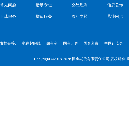
常见问题
活动专栏
交易规则
信息公示
下载服务
增值服务
原油专题
营业网点
友情链接:
赢在起跑线
佣金宝
国金证券
国金道富
中国证监会
Copyright ©2018-2026 国金期货有限责任公司 版权所有
蜀