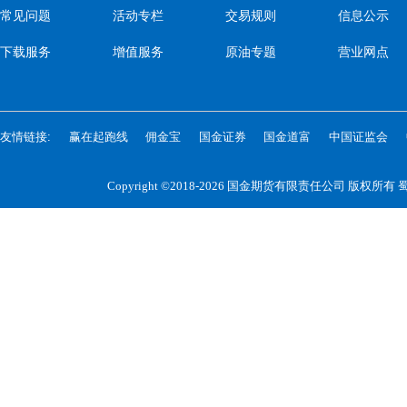
常见问题
活动专栏
交易规则
信息公示
下载服务
增值服务
原油专题
营业网点
友情链接:
赢在起跑线
佣金宝
国金证券
国金道富
中国证监会
Copyright ©2018-2026 国金期货有限责任公司 版权所有
蜀