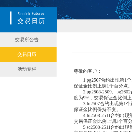
Futures
Sinolink
交易日历
交易所公告
交易日历
活动专栏
尊敬的客户：
1.
pg
250
7
合约出现第
1个
保证金比例上调
1
个百分点
2.
pg
250
8
-250
9、pg2602
度为9%，交易保证金比例上
3.
fu2507合约出现
保证金比例保持不变
。
4.
fu
2508-2511合
交易保证金比例
上调
3
个百
5.
sc2508-2511