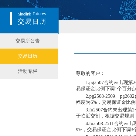
Futures
Sinolink
交易日历
交易所公告
交易日历
活动专栏
尊敬的客户：
1.pg2507合约
未
出现第
2
易保证金比例
下
调
1个百分
2.pg2508-2509、pg26
幅度为
6
%，交易保证金比例
3.fu2507合约
未
出现第
2
于临近交割，根据交易规则
4.fu2508-2511合约
未
出
9
%，交易保证金比例
下
调
3