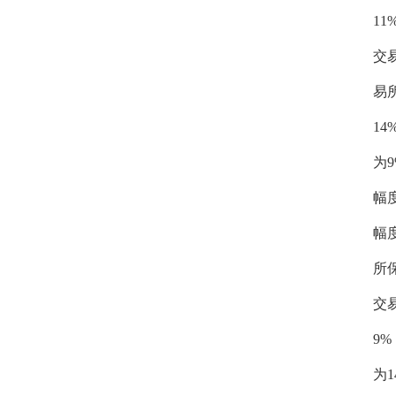
1
交
易
1
为
幅
幅
所
交
9
为