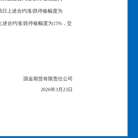
交易日上述合约涨/跌停板幅度为
上述合约涨/跌停板幅度为15%，交
国金期货有限责任公司
202
6
年
3
月
23
日