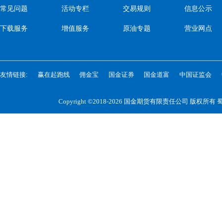
常见问题
活动专栏
交易规则
信息公示
下载服务
增值服务
原油专题
营业网点
友情链接:
赢在起跑线
佣金宝
国金证券
国金道富
中国证监会
Copyright ©2018-2026 国金期货有限责任公司 版权所有
蜀