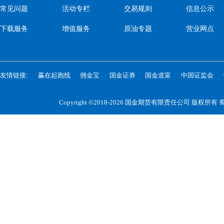
常见问题
活动专栏
交易规则
信息公示
下载服务
增值服务
原油专题
营业网点
友情链接:
赢在起跑线
佣金宝
国金证券
国金道富
中国证监会
Copyright ©2018-2026 国金期货有限责任公司 版权所有
蜀