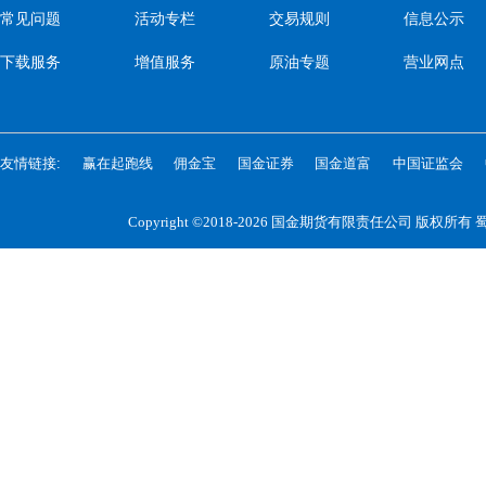
常见问题
活动专栏
交易规则
信息公示
下载服务
增值服务
原油专题
营业网点
友情链接:
赢在起跑线
佣金宝
国金证券
国金道富
中国证监会
Copyright ©2018-2026 国金期货有限责任公司 版权所有
蜀