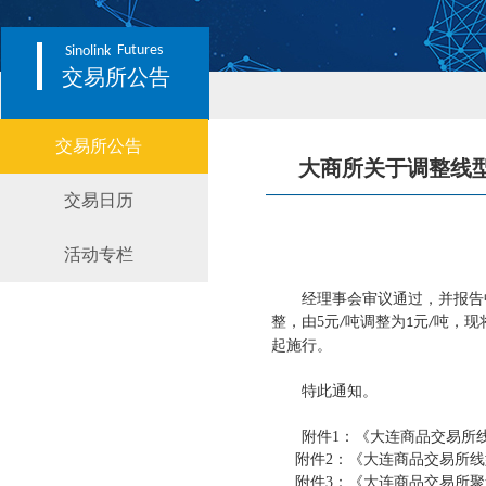
Futures
Sinolink
交易所公告
交易所公告
大商所关于调整线
交易日历
活动专栏
经理事会审议通过，并报告中
整，由
5
元
吨调整为
元
吨，现
/
1
/
起施行。
特此通知。
附件
1
：《大连商品交易所
附件
2
：《大连商品交易所线
附件
3
：《大连商品交易所聚