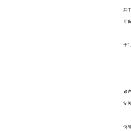
其中
期货
于2
账
制
例