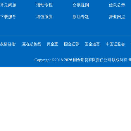
常见问题
活动专栏
交易规则
信息公示
下载服务
增值服务
原油专题
营业网点
友情链接:
赢在起跑线
佣金宝
国金证券
国金道富
中国证监会
Copyright ©2018-2026 国金期货有限责任公司 版权所有
蜀